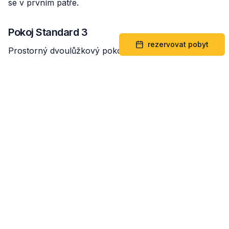
se v prvním patře.
Pokoj Standard 3
rezervovat pobyt
Prostorný dvoulůžkový pokoj s přistýlkou, TV a
koupelnou s WC. Možnost vlastního vaření a
konzumace jídel ve společenské místnosti. Celkem 3
lůžka. Nachází se v prvním patře.
Pokoj Standard 4
Dvoulůžkový pokoj s TV a jeden menší pokoj pro 1-2
menší děti, koupelna a WC. Možnost vlastního vaření
a konzumace jídel ve společenské místnosti Celkem
pro 3-4 osoby.
Společenská místnost
Nachází se v přízemí, včetě kompletně zařízené